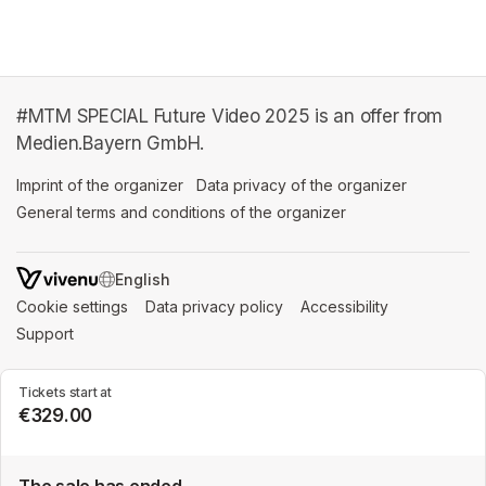
#MTM SPECIAL Future Video 2025 is an offer from
Medien.Bayern GmbH.
Imprint of the organizer
(opens in a new tab)
Data privacy of the organizer
(opens in 
General terms and conditions of the organizer
(opens in a new ta
SWITCH LANGUAGE
Cookie settings
(opens in a new tab)
Data privacy policy
(opens in a new tab)
Accessibility
(opens in a n
Support
(opens in a new tab)
Tickets start at
€329.00