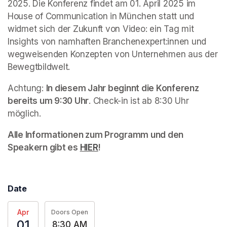
2025. Die Konferenz findet am 01. April 2025 im 
House of Communication in München statt und 
widmet sich der Zukunft von Video: ein Tag mit 
Insights von namhaften Branchenexpert:innen und 
wegweisenden Konzepten von Unternehmen aus der 
Bewegtbildwelt.
Achtung: 
In diesem Jahr beginnt die Konferenz 
bereits um 9:30 Uhr
. Check-in ist ab 8:30 Uhr 
möglich.
Alle Informationen zum Programm und den 
Speakern gibt es 
HIER
(opens in a new tab)
!
Date
Apr
Doors Open
01
8:30 AM